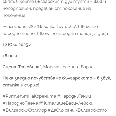
свят, в който българският дух тупти – жив и
неподправен, предаван от поколение на
поколение.
Участници: ФФ "Величка Трушева", Школа по
народно пеене, Школа по народни танци за деца
12 Юли 2025 г.
18.00 ч.
Сцена "Раковина"
, Морска градина- Варна
Нека заедно почувстваме българското – в звук,
стъпка и сърце!
#РитъмътНаКорените #НародниТанци
#НародноПеене #ЧиталищеВасилЛевски
#БългарскиФолклор #ДаСъхранимБългарското