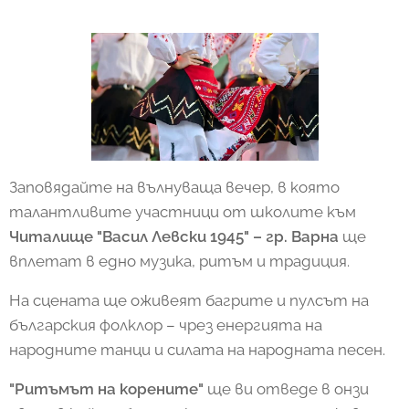
Заповядайте на вълнуваща вечер, в която
талантливите участници от школите към
Читалище "Васил Левски 1945" – гр. Варна
ще
вплетат в едно музика, ритъм и традиция.
На сцената ще оживеят багрите и пулсът на
българския фолклор – чрез енергията на
народните танци и силата на народната песен.
"Ритъмът на корените"
ще ви отведе в онзи