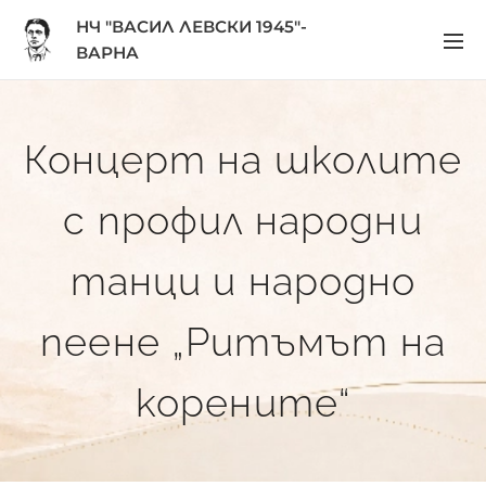
НЧ "ВАСИЛ ЛЕВСКИ 1945"-
ВАРНА
Концерт на школите
с профил народни
танци и народно
пеене „Ритъмът на
корените“