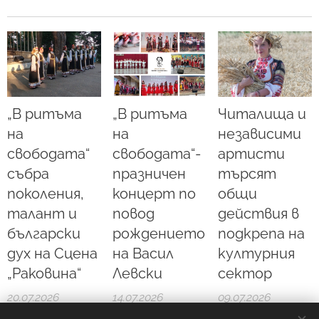
„В ритъма
„В ритъма
Читалища и
на
на
независими
свободата“
свободата“-
артисти
събра
празничен
търсят
поколения,
концерт по
общи
талант и
повод
действия в
български
рождението
подкрепа на
дух на Сцена
на Васил
културния
„Раковина“
Левски
сектор
20.07.2026
14.07.2026
09.07.2026