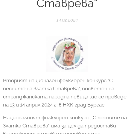
Ставрева“
14.02.2024
Вторият национален фолклорен конкурс "С
песните на Златка Ставрева", посветен на
странджанската народна певица ще се проведе
на 13 и 14 април 2024 г. в НХК град Бургас.
Националният фолклорен конкурс ,,С песните на
Златка Ставрева" има за цел да предостави
възможност за изява на индивидуални