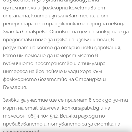
изпълнители и фолклорни колективи от
страната, които изпълняват песни, и от
репертоара на странджанската народна певица
Златка Ставрева. Основната цел на конкурса е да
предостави поле за изява на изпълнители, в
резултат на което да открие нови дарования,
като им помогне да намерят място в
публичното пространство и стимулира
интереса на все повече млади хора към
фолклорното богатство на Странджа и
България.
Заявки за участие ще се приемат в срок до 30-ти
март на email: stavreva_konkurs@abv.bg и на
телефон: 0894 404 542. Всички разходи по
пребиваването и пътуването са за сметка на
участниците!