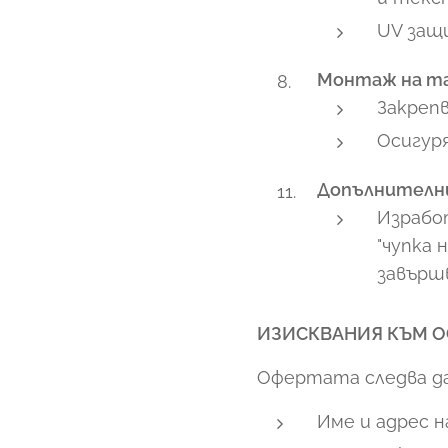
UV защ
Монтаж на та
Закрепв
Осигур
Допълнителни
Израбо
"чупка
завърш
ИЗИСКВАНИЯ КЪМ О
Офертата следва да
Име и адрес 