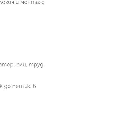
логия и монтаж;
атериали, труд,
 до петък, в