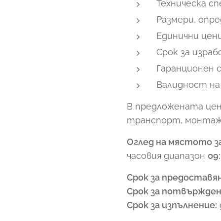
Техническа с
Размери, опре
Единични цен
Срок за изра
Гаранционен с
Валидност на
В предложената цен
транспорт, монтаж 
Оглед на мястото 
часовия диапазон
09:
Срок за предоставя
Срок за потвържден
Срок за изпълнение:
д