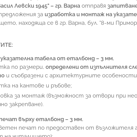
Васил Левски 1945" – гр. Варна
отправя
запитване
 предложения за
изработка и монтаж на указате
то, находяща се в гр. Варна, бул. "8-ми Приморск
ИТЕ:
 указателна табела от еталбонд – 3 мм.
тка по размери,
определени от изпълнителя сл
то
и съобразени с архитектурните особености 
тка на кантове и ръбове;
овка за монтаж (възможност за отвори при н
но закрепване).
ечат върху еталбонд – 3 мм.
ветен печат по предоставен от възложителя г
т на читалището);