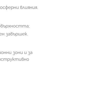
осферни влияния.
повърхността;
ен завършек.
онни зони и за
онструктивно