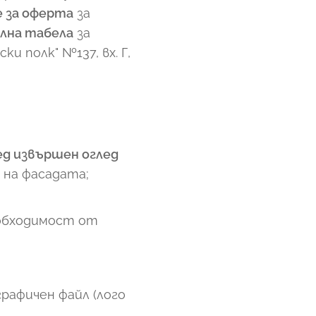
 за оферта
за
лна табела
за
и полк" №137, вх. Г,
ед извършен оглед
на фасадата;
еобходимост от
рафичен файл (лого