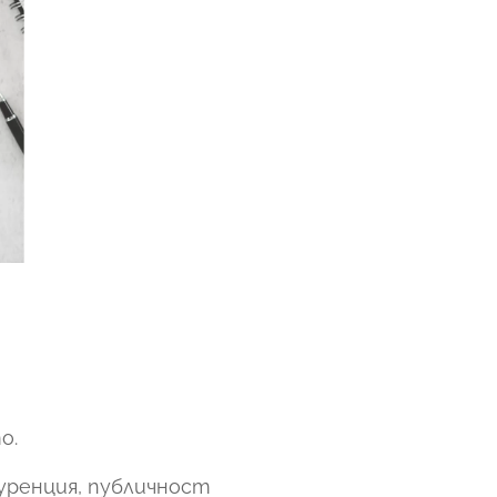
о.
уренция, публичност