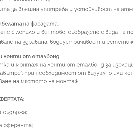
ита за външна употреба и устойчивост на атм
белата на фасадата.
ане с лепило и винтове, съобразено с вида на 
яване на здравина, водоустойчивост и естетич
 ленти от еталбонд.
тка и монтаж на ленти от еталбонд за изолаци
 навътре", при необходимост от визуално или к
ване на мястото на монтаж.
ФЕРТАТА:
 съдържа:
на оферента;