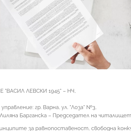
"ВАСИЛ ЛЕВСКИ 1945" – НЧ,
управление: гр. Варна, ул. "Лоза" №3,
Лиляна Барганска – Председател на читалищет
принципите за равнопоставеност, свободна конк