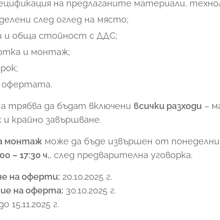
пецификация на предлаганите материали, техно
делени след оглед на място;
и и обща стойност с ДДС;
ботка и монтаж;
рок;
 офертата.
а трябва да бъдат включени
всички разходи
– м
и крайно завършване.
за монтаж
може да бъде извършен от понеделник
00 – 17:30 ч.
, след предварителна уговорка.
не на оферти:
20.10.2025 г.
ие на оферта:
30.10.2025 г.
о 15.11.2025 г.