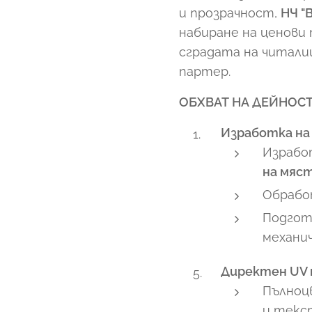
и прозрачност,
НЧ "
набиране на ценови
сградата на читалище
партер.
ОБХВАТ НА ДЕЙНОСТ
Изработка на
Израбо
на мяс
Обрабо
Подгот
механич
Директен UV п
Пълноц
и текс