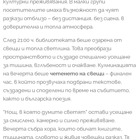
културни преживявания. В малки групи
посетителите имаха възможност да чуят
разкази отблизо – без дистанция, без сцена, в
доверителна и топла атмосфера.
След 21:00 ч. библиотеката беше озарена от
свещи и топла светлина. Това преобрази
пространството и създаде специално усещане
за тишина, вглъбеност и очакване. Кулминацията
на вечерта беше
четенето на свещи
– финален
час, в който прозвучаха подбрани текстове,
създадени и споделени по време на събитието,
както и българска поезия.
"Нощ, в която думите светят" остави усещане
за смислено, камерно и силно преживяване.
Вечерта събра хора, които обичат книгите,
тишината, словото и живия човешки разказ. Тя