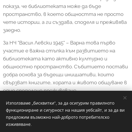
показа, че библиотеката може да бъде
пространство, в което общността не просто
чете истории, а ги създава, споделя и преживява
заедно.
За НЧ "Васил Левски 1945" – Варна това първо
участие е важна стъпка към развитието на
библиотеката като активно културно и
общностно пространство. Събитието постави
добра основа за бъдещи инициативи, които
свързват книгите, хората и живото общуване в
едно споделено преживяване.
Използваме „бисквитки“, за да осигурим правилното
функциониране и сигурност на нашия уебсайт, и за да ви
Share
предложим възможно най-доброто потребителско
изживяване.