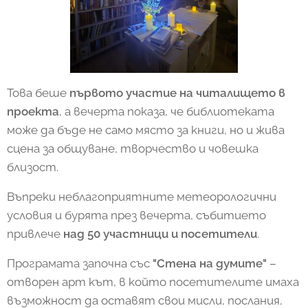
Това беше
първото участие на читалището в
проекта
, а вечерта показа, че библиотеката
може да бъде не само място за книги, но и жива
сцена за общуване, творчество и човешка
близост.
Въпреки неблагоприятните метеорологични
условия и бурята през вечерта, събитието
привлече
над 50 участници и посетители
.
Програмата започна със
"Стена на думите"
–
отворен арт кът, в който посетителите имаха
възможност да оставят свои мисли, послания,