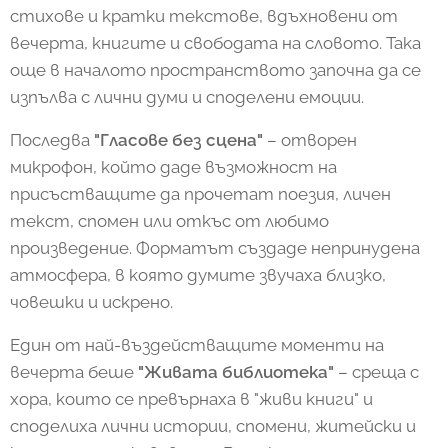
стихове и кратки текстове, вдъхновени от
вечерта, книгите и свободата на словото. Така
още в началото пространството започна да се
изпълва с лични думи и споделени емоции.
Последва
"Гласове без сцена"
– отворен
микрофон, който даде възможност на
присъстващите да прочетат поезия, личен
текст, спомен или откъс от любимо
произведение. Форматът създаде непринудена
атмосфера, в която думите звучаха близко,
човешки и искрено.
Един от най-въздействащите моменти на
вечерта беше
"Живата библиотека"
– среща с
хора, които се превърнаха в "живи книги" и
споделиха лични истории, спомени, житейски и