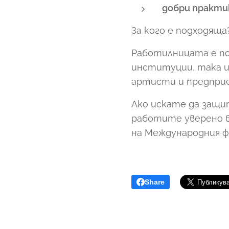
добри практи
За кого е подходяща
Работилницата е по
институции, така и
артисти и предприе
Ако искате да защи
работите уверено в
на Международния ф
Share