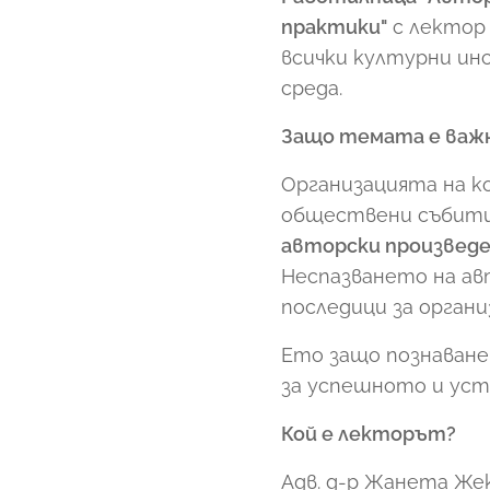
практики"
с лекто
всички културни ин
среда.
Защо темата е важ
Организацията на к
обществени събития
авторски произвед
Неспазването на ав
последици за орган
Ето защо познаване
за успешното и уст
Кой е лекторът?
Адв. д-р Жанета Же