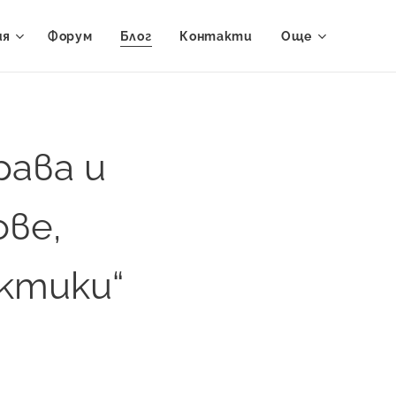
ия
Форум
Блог
Контакти
Още
рава и
ове,
ктики“