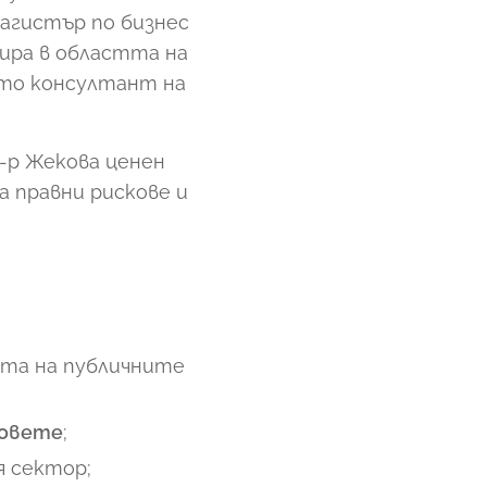
магистър по бизнес
ира в областта на
ато консултант на
-р Жекова ценен
а правни рискове и
та на публичните
ковете
;
я сектор;