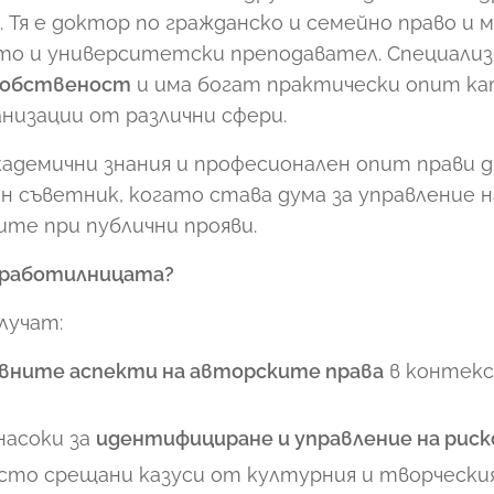
. Тя е доктор по гражданско и семейно право и 
то и университетски преподавател. Специализ
собственост
и има богат практически опит к
низации от различни сфери.
адемични знания и професионален опит прави д
 съветник, когато става дума за управление н
те при публични прояви.
 работилницата?
лучат:
вните аспекти на авторските права
в контекс
насоки за
идентифициране и управление на рис
есто срещани казуси от културния и творчески