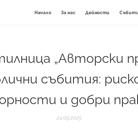
Начало
За нас
Дейности
Събит
илница „Авторски п
лични събития: риск
орности и добри пра
24.09.2025