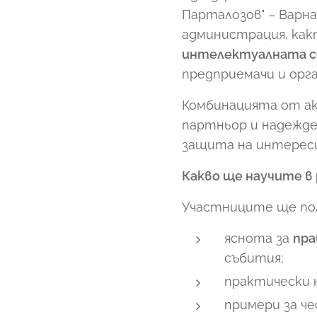
Парталозов" – Варна
администрация, как
интелектуалната 
предприемачи и орга
Комбинацията от ак
партньор и надежден
защита на интереси
Какво ще научите в
Участниците ще по
яснота за
пра
събития;
практически 
примери за ч