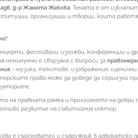
р
адв. д-р Жанета Жекова
. Темата е от изключит
ституции, организации и творци, които работ
на?
онцерти, фестивали, изложби, конференции и др
 неминуемо е свързана с въпроси за
правомерн
ения
– музика, текстове, изображения, сценични 
торските права може да доведе до сериозни пр
изаторите.
то на правната рамка и прилагането на добри 
ойчиво развитие на събитийния сектор.
кова е съосновател и съдружник в адвокатско 