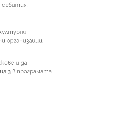
 събития.
 културни
и организации,
кове и да
ца 3
в програмата