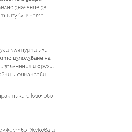
елно значение за
ят в публичната
уги културни или
ото използване на
изпълнения и други.
авни и финансови
практики е ключово
дружество "Жекова и