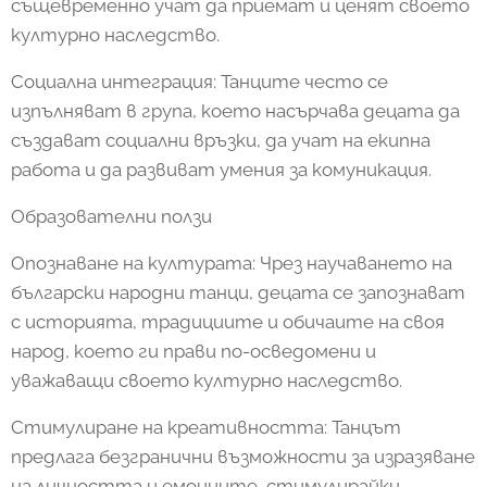
същевременно учат да приемат и ценят своето
културно наследство.
Социална интеграция: Танците често се
изпълняват в група, което насърчава децата да
създават социални връзки, да учат на екипна
работа и да развиват умения за комуникация.
Образователни ползи
Опознаване на културата: Чрез научаването на
български народни танци, децата се запознават
с историята, традициите и обичаите на своя
народ, което ги прави по-осведомени и
уважаващи своето културно наследство.
Стимулиране на креативността: Танцът
предлага безгранични възможности за изразяване
на личността и емоциите, стимулирайки