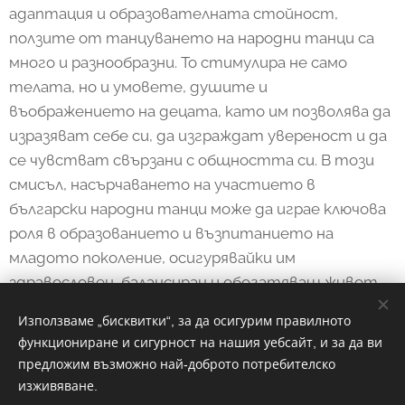
адаптация и образователната стойност,
ползите от танцуването на народни танци са
много и разнообразни. То стимулира не само
телата, но и умовете, душите и
въображението на децата, като им позволява да
изразяват себе си, да изграждат увереност и да
се чувстват свързани с общността си. В този
смисъл, насърчаването на участието в
български народни танци може да играе ключова
роля в образованието и възпитанието на
младото поколение, осигурявайки им
здравословен, балансиран и обогатяващ живот.
Използваме „бисквитки“, за да осигурим правилното
функциониране и сигурност на нашия уебсайт, и за да ви
Share
предложим възможно най-доброто потребителско
изживяване.