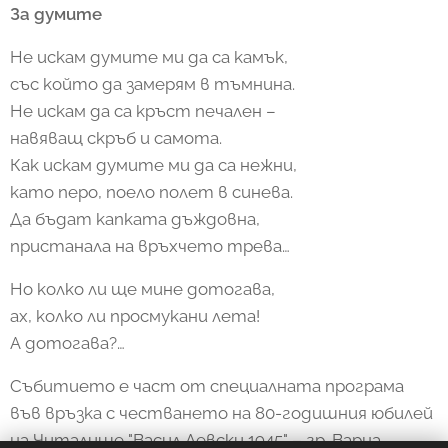
За думите
Не искам думите ми да са камък,
със който да замерям в тъмнина.
Не искам да са кръст печален –
навяващ скръб и самота.
Как искам думите ми да са нежни,
като перо, поело полет в синева.
Да бъдат капката дъждовна,
пристанала на връхчето трева…
Но колко ли ще мине дотогава,
ах, колко ли просмукани лета!
А дотогава?…
Събитието е част от специалната програма
във връзка с честването на 80-годишния юбилей
на Читалище "Васил Левски 1945" – гр. Варна.