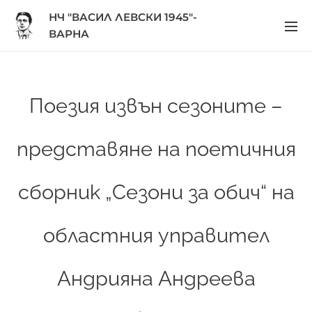
НЧ "ВАСИЛ ЛЕВСКИ 1945"-
ВАРНА
Поезия извън сезоните –
представяне на поетичния
сборник „Сезони за обич“ на
областния управител
Андрияна Андреева