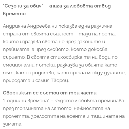
"Сезони за обич" – книга за любовта отвъд
времето
Андрияна Андреева ни показва една различна
страна от своята същност – тази на поета,
който изразява света не чрез законите и
правилата, а чрез словото, което докосва
сърцето. В своята стихосбирка тя ни води по
емоционални пътеки, разказва за обичта като
път, като сродство, като среща между душите,
природата и самия Творец.
Сборникът се състои от три части:
"Годишни времена" – където любовта преминава
през топлината на лятото, нежността на
пролетта, зрелостта на есента и тишината на
зимата.