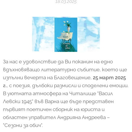
18.03.2025
За нас е удоволствие да Ви поканим на едно
вдъхновяващо литературно събитие, което ще
изпълни вечерта на Благовещение,
25 март 2025
г.
, с поезия, дълбоки размисли и споделени емоции.
В уютната атмосфера на Читалище "Васил
Левски 1945" във Варна ще бъде представен
първият поетичен сборник на юриста и
областен управител Андрияна Андреева –
"Сезони за обич".