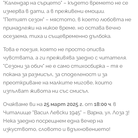
"Календар на сърцето" – където времето не се
измерва в дати, а в преживени емоции.
"Петият сезон" – мястото, в което любовта не
принадлежи на никое време, но остава вечно
осезаема, тиха и същевременно дълбока.
Това е поезия, която не просто описва
чувствата, а ги преживява заедно с читателя.
"Сезони за обич" не е само стихосбирка – тя е
покана за размисъл, за споделеност и за
преоткриване на малките мигове, които
изпълват живота ни със смисъл.
Очакваме ви на
25 март 2025 г.
от
18:00 ч
. в
Читалище "Васил Левски 1945" – Варна, ул. Лоза 3!
Нека заедно посрещнем една вечер на
изкуството, словото и вдъхновението!