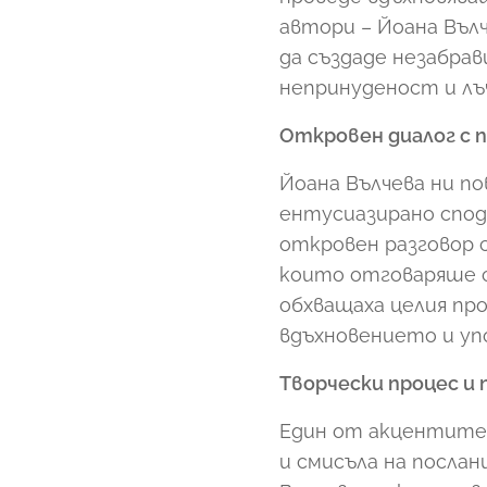
автори – Йоана Вълч
да създаде незабра
непринуденост и лъ
Откровен диалог с 
Йоана Вълчева ни по
ентусиазирано спод
откровен разговор 
които отговаряше с
обхващаха целия про
вдъхновението и уп
Творчески процес и 
Един от акцентите
и смисъла на посла