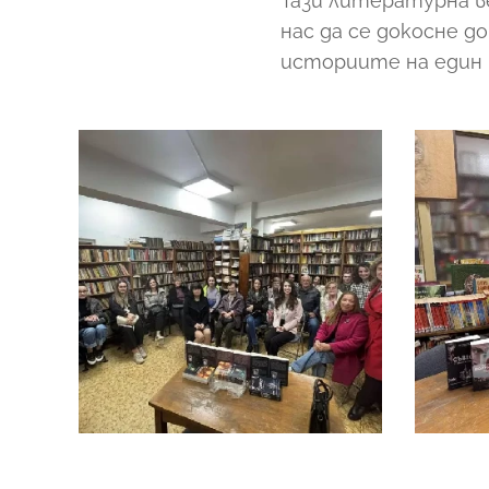
Тази литературна в
нас да се докосне д
историите на един 