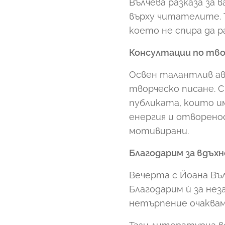
Вълчева разказа за
върху читателите. 
което не спира да ра
Консултации по тво
Освен талантлив ав
творческо писане. 
публиката, които и
енергия и отворено
мотивирани.
Благодарим за вдъх
Вечерта с Йоана Въ
Благодарим ѝ за нез
нетърпение очаквам