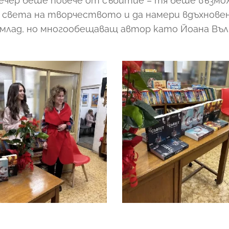
ечер беше повече от събитие – тя беше възмо
о света на творчеството и да намери вдъхнове
млад, но многообещаващ автор като Йоана Въл