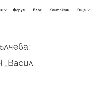
ия
Форум
Блог
Контакти
Още
ълчева:
 „Васил