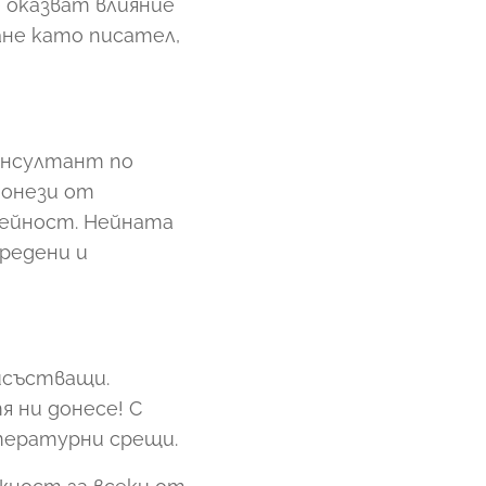
 оказват влияние
ане като писател,
консултант по
 онези от
дейност. Нейната
редени и
исъстващи.
я ни донесе! С
тературни срещи.