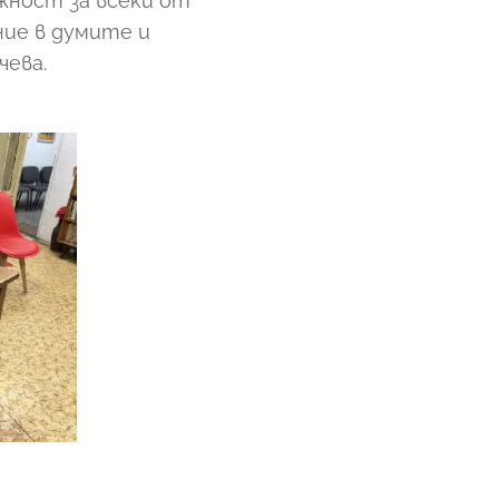
жност за всеки от
ние в думите и
чева.