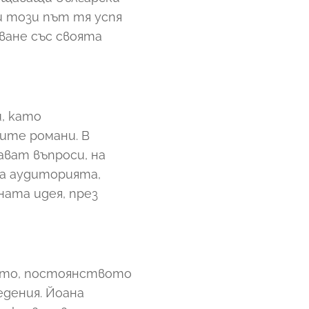
 и този път тя успя
ване със своята
и, като
ите романи. В
ават въпроси, на
ха аудиторията,
ната идея, през
ето, постоянството
едения. Йоана