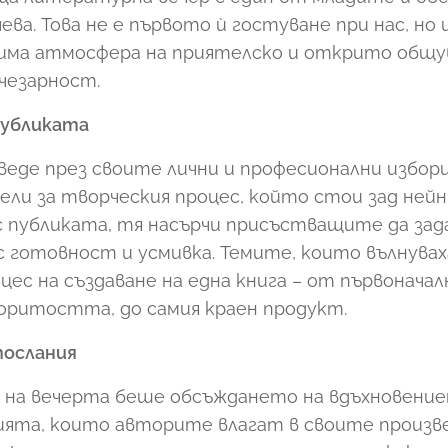
ева. Това не е първото ѝ гостуване при нас, но
вима атмосфера на приятелско и открито общу
чезарност.
публиката
веде през своите лични и професионални избор
ели за творческия процес, който стои зад нейн
с публиката, тя насърчи присъстващите да зад
 готовност и усмивка. Темите, които вълнува
цес на създаване на една книга – от първоначал
оритостта, до самия краен продукт.
послания
 на вечерта беше обсъждането на вдъхновени
нията, които авторите влагат в своите произв