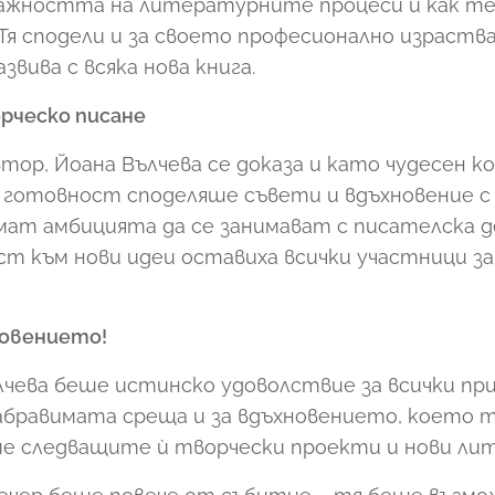
 важността на литературните процеси и как те
Тя сподели и за своето професионално израств
звива с всяка нова книга.
рческо писане
тор, Йоана Вълчева се доказа и като чудесен 
С готовност споделяше съвети и вдъхновение с
мат амбицията да се занимават с писателска 
ст към нови идеи оставиха всички участници за
новението!
лчева беше истинско удоволствие за всички пр
абравимата среща и за вдъхновението, което т
е следващите ѝ творчески проекти и нови ли