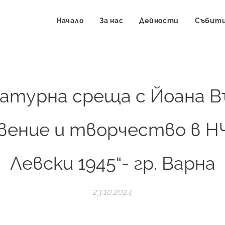
Начало
За нас
Дейности
Събит
турна среща с Йоана В
вение и творчество в НЧ
Левски 1945“- гр. Варна
23.10.2024