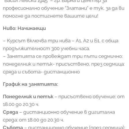
"Васил Левски 1945" – гр. Варна и Център за
професионално обучение "Златани" е тук, за да ви
помогне да постигнете вашите цели!
Ниво: Начинаещи
– Курсът включва три нива – А1, А2 и Б1, с обща
продължителност 300 учебни часа.
– Занятията се провеждат три пъти седмично:
понеделник и петък- присъствено, през седмица:
сряда и събота- дистанционно
График на занятията:
Понеделник и петък
– присъствено обучение: от
18.00 до 20.30 ч.
Сряда
– дистанционно обучение в дигитална
среда: от 18.00 до 20.30 ч.
Събота
– дистанционно обучение (през седмица):