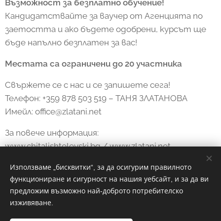
Възможност за безплатно обучение!
Кандидатствайте за ваучер от Агенцията по
заетостта и ако бъдете одобрени, курсът ще
бъде напълно безплатен за вас!
Местата са ограничени до 20 участника
Свържете се с нас и се запишете сега!
Телефон: +359 878 503 519 – ТАНЯ ЗЛАТАНОВА
Имейл: office@zlatani.net
За повече информация:
www.chitalishtelevski.bg / www.zlatani.net
Използваме „бисквитки“, за да осигурим правилното
функциониране и сигурност на нашия уебсайт, и за да ви
Share
предложим възможно най-доброто потребителско
изживяване.