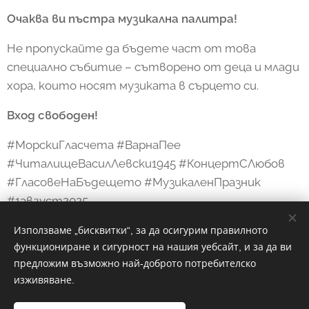
Очаква ви пъстра музикална палитра!
Не пропускайте да бъдете част от това
специално събитие – сътворено от деца и млади
хора, които носят музиката в сърцето си.
Вход свободен!
#МорскиГласчета #ВарнаПее
#ЧиталищеВасилЛевски1945 #КонцертСЛюбов
#ГласовеНаБъдещето #МузикаленПразник
#1август2025
Използваме „бисквитки“, за да осигурим правилното
функциониране и сигурност на нашия уебсайт, и за да ви
Share
предложим възможно най-доброто потребителско
изживяване.