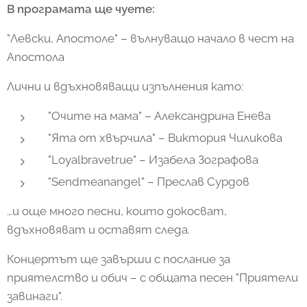
В програмата ще чуете:
"Левски, Апостоле" – вълнуващо начало в чест на
Апостола
Лични и вдъхновяващи изпълнения като:
"Очите на мама" – Александрина Енева
"Ята от хвърчила" – Виктория Чиликова
"Loyalbravetrue" – Изабела Зографова
"Sendmeanangel" – Преслав Сурдов
…и още много песни, които докосват,
вдъхновяват и оставят следа.
Концертът ще завърши с послание за
приятелство и обич – с общата песен "Приятели
завинаги".