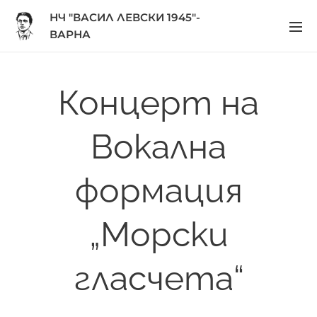
НЧ "ВАСИЛ ЛЕВСКИ 1945"-
ВАРНА
Концерт на
Вокална
формация
„Морски
гласчета“