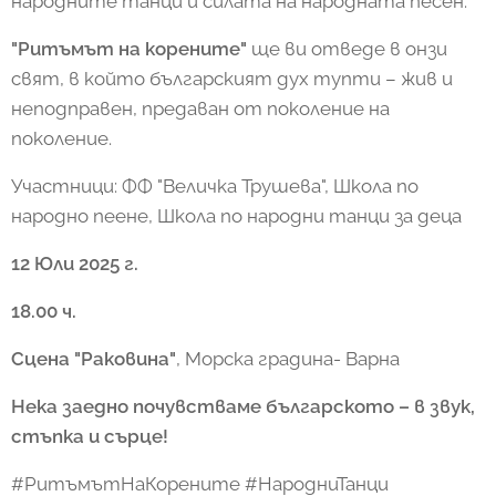
народните танци и силата на народната песен.
"Ритъмът на корените"
ще ви отведе в онзи
свят, в който българският дух тупти – жив и
неподправен, предаван от поколение на
поколение.
Участници: ФФ "Величка Трушева", Школа по
народно пеене, Школа по народни танци за деца
12 Юли 2025 г.
18.00 ч.
Сцена "Раковина"
, Морска градина- Варна
Нека заедно почувстваме българското – в звук,
стъпка и сърце!
#РитъмътНаКорените #НародниТанци