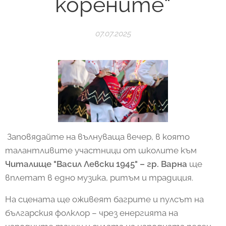
корените“
07.07.2025
Заповядайте на вълнуваща вечер, в която
талантливите участници от школите към
Читалище "Васил Левски 1945" – гр. Варна
ще
вплетат в едно музика, ритъм и традиция.
На сцената ще оживеят багрите и пулсът на
българския фолклор – чрез енергията на