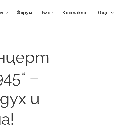
ия
Форум
Блог
Контакти
Още
онцерт
45“ –
дух и
а!