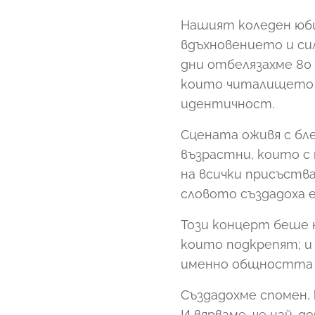
Нашият коледен юби
вдъхновението и си
дни отбелязахме 80 
които читалището п
идентичност.
Сцената оживя с бл
възрастни, които с
на всички присъств
словото създадоха е
Този концерт беше 
които подкрепят; и
именно общността п
Създадохме спомен,
И вярваме, че най-д