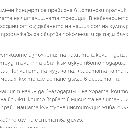
леен концерт се превърна в истински празник
лата на читалищната традиция. В навечериет
години от създаването на нашия дом на култура 
родължава да свързва поколения и да пази бъл
естящите изпълнения на нашите школи – деца,
 труд, талант и обич към изкуството подариха
ащи. Топлината на музиката, красотата на танц
моция, която ще остане дълго в сърцата ни.
нашият начин да благодарим – на хората, които
 на всички, които вярват в мисията на читали
рави нашата културна институция жива, силн
 който ще ни съпътства дълго.
оброто предстои.