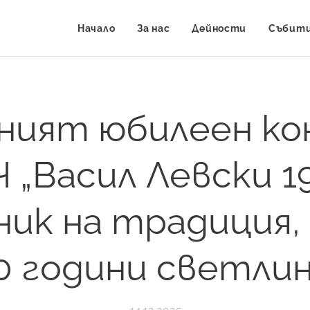
Начало
За нас
Дейности
Събит
ният юбилеен к
Ч „Васил Левски 19
ник на традиция, 
0 години светлин