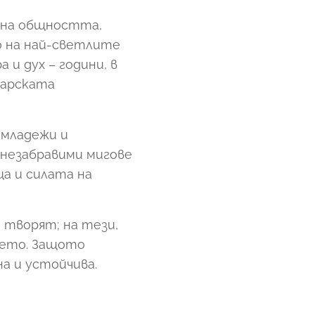
 на общността,
о на най-светлите
и дух – години, в
гарската
 младежи и
 незабравими мигове
а и силата на
 творят; на тези,
щето. Защото
а и устойчива.