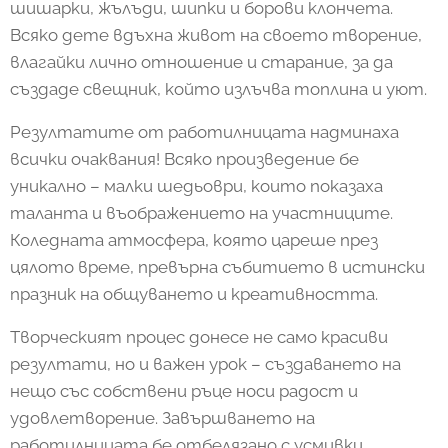
шишарки, жълъди, шипки и борови клончета.
Всяко дете вдъхна живот на своето творение,
влагайки лично отношение и старание, за да
създаде свещник, който излъчва топлина и уют.
Резултатите от работилницата надминаха
всички очаквания! Всяко произведение бе
уникално – малки шедьоври, които показаха
таланта и въображението на участниците.
Коледната атмосфера, която цареше през
цялото време, превърна събитието в истински
празник на общуването и креативността.
Творческият процес донесе не само красиви
резултати, но и важен урок – създаването на
нещо със собствени ръце носи радост и
удовлетворение. Завършването на
работилницата бе отбелязано с усмивки,