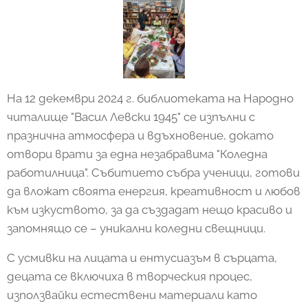
На 12 декември 2024 г. библиотеката на Народно
читалище "Васил Левски 1945" се изпълни с
празнична атмосфера и вдъхновение, докато
отвори врати за една незабравима "Коледна
работилница". Събитието събра ученици, готови
да вложат своята енергия, креативност и любов
към изкуството, за да създадат нещо красиво и
запомнящо се – уникални коледни свещници.
С усмивки на лицата и ентусиазъм в сърцата,
децата се включиха в творческия процес,
използвайки естествени материали като