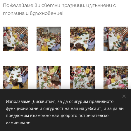
Пожелаваме ви светли празници, изпълнени с
топлина и вдъхновение!
Използваме „бисквитки“, за да осигурим правилното
функциониране и сигурност на нашия уебсайт, и за да ви
Share
предложим възможно най-доброто потребителско
изживяване.