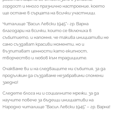
гордост и много празнично настроение, което
ще остане в сърцата на всички участници.
Читалище "Васил Левски 1945"- гр. Варна
благодари на всички, които се включиха в
събитието, и напомня, че такива инициативи не
само създават красиви моменти, но и
възпитават ценности като екипност,
творчество и любов към традициите.
Очакваме ви и на следващите ни събития, за да
продължим да създаваме незабравими спомени
заедно!
Следете блога ни и социалните мрежи, за да
научите повече за бъдещи инициативи на
Народно читалище "Васил Левски 1945" – гр. Варна!