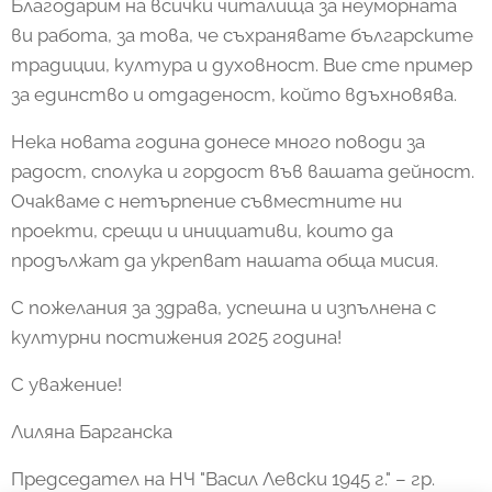
Благодарим на всички читалища за неуморната
ви работа, за това, че съхранявате българските
традиции, култура и духовност. Вие сте пример
за единство и отдаденост, който вдъхновява.
Нека новата година донесе много поводи за
радост, сполука и гордост във вашата дейност.
Очакваме с нетърпение съвместните ни
проекти, срещи и инициативи, които да
продължат да укрепват нашата обща мисия.
С пожелания за здрава, успешна и изпълнена с
културни постижения 2025 година!
С уважение!
Лиляна Барганска
Председател на НЧ "Васил Левски 1945 г." – гр.