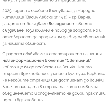
2025 година е особено вълнуваща за Народно
читалище "Васил Левски 1945 г." – гр. Варна,
защото отбелязваме
80 години
от своето
създаване. Този юбилей е повод за гордост, но и
отговорност да продължим да бъдем светилник
за нашата общност.
С радост обявяваме и стартирането на нашия
нов информационен бюлетин "Светилник"
,
който ще бъде посветен на всички, които
търсят вдъхновение, знание и култура. Вярваме,
че неговите страници ще достигнат до всички
вас, читалищата в страната, като символ на
обединението и споделянето на добри практики,
идеи и вдъхновения.