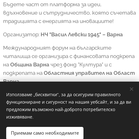
Бъдете част от платформа за идеи,
вдъхновение и сътрудничество, която съчетава
традицията с енергията на иновациите!
Организатор:
НЧ "Васил Левски 1945" – Варна
Международният форум на българските
читалища се организира с финансовата подкрепа
на
Община Варна
чрез фонд "Култура" и с
подкрепата на
Областния управител на Област
Варна
Използваме „бисквитки“, за да осигурим правилното
функциониране и сигурност на нашия уебсайт, и за да ви
Share
предложим възможно най-доброто потребителско
изживяване.
Приемам само необходимите
© 2026 Народно читалище "Васил Левски 1945"- Варна / гр.