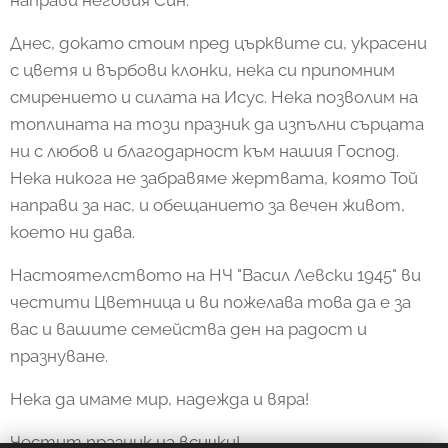
направи неговия Син.
Днес, докато стоим пред църквите си, украсени
с цветя и върбови клонки, нека си припомним
смирението и силата на Исус. Нека позволим на
топлината на този празник да изпълни сърцата
ни с любов и благодарност към нашия Господ.
Нека никога не забравяме жертвата, която Той
направи за нас, и обещанието за вечен живот,
което ни дава.
Настоятелството на НЧ "Васил Левски 1945" ви
честити Цветница и ви пожелава това да е за
вас и вашите семейства ден на радост и
празнуване.
Нека да имаме мир, надежда и вяра!
Честит празник на всички!