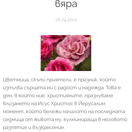
вяра
28.04.2024
Цветница, скъпи приятели, е празник, който
изпълва сърцата ни с радост и надежда. Това е
ден, в който ние, християните, празнуваме
влизането на Исус Христос в Йерусалим,
момент, който бележи началото на последната
седмица от живота му, кулминираща в неговото
разпятие и възкресение.