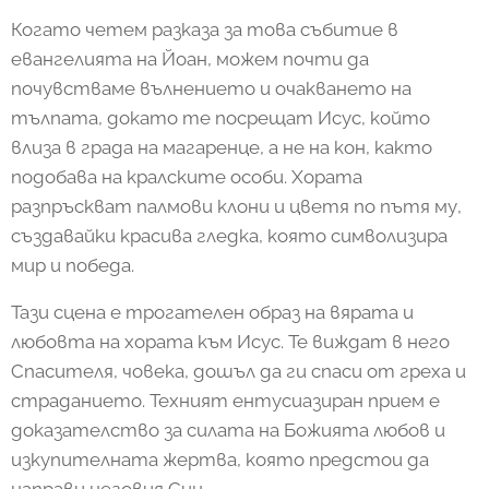
Когато четем разказа за това събитие в
евангелията на Йоан, можем почти да
почувстваме вълнението и очакването на
тълпата, докато те посрещат Исус, който
влиза в града на магаренце, а не на кон, както
подобава на кралските особи. Хората
разпръскват палмови клони и цветя по пътя му,
създавайки красива гледка, която символизира
мир и победа.
Тази сцена е трогателен образ на вярата и
любовта на хората към Исус. Те виждат в него
Спасителя, човека, дошъл да ги спаси от греха и
страданието. Техният ентусиазиран прием е
доказателство за силата на Божията любов и
изкупителната жертва, която предстои да