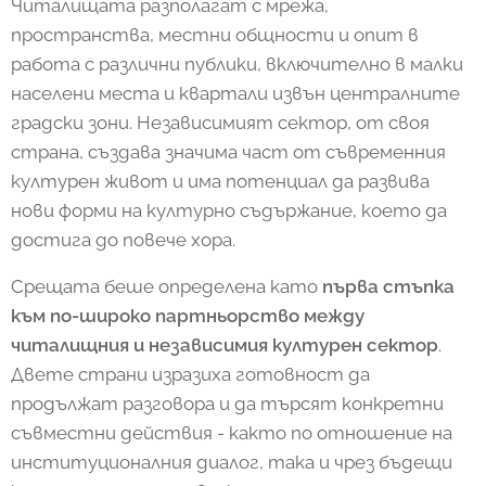
Читалищата разполагат с мрежа,
пространства, местни общности и опит в
работа с различни публики, включително в малки
населени места и квартали извън централните
градски зони. Независимият сектор, от своя
страна, създава значима част от съвременния
културен живот и има потенциал да развива
нови форми на културно съдържание, което да
достига до повече хора.
Срещата беше определена като
п
ърва стъпка
към по-широко партньорство между
читалищния и независимия културен сектор
.
Двете страни изразиха готовност да
продължат разговора и да търсят конкретни
съвместни действия - както по отношение на
институционалния диалог, така и чрез бъдещи