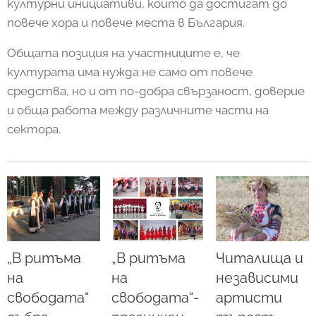
културни инициативи, които да достигат до
повече хора и повече места в България.
Общата позиция на участниците е, че
културата има нужда не само от повече
средства, но и от по-добра свързаност, доверие
и обща работа между различните части на
сектора.
„В ритъма
„В ритъма
Читалища и
на
на
независими
свободата“
свободата“-
артисти