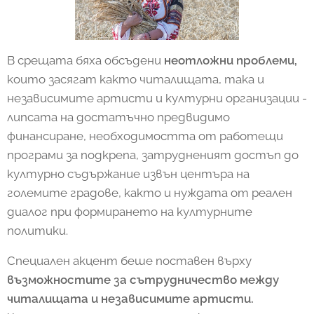
В срещата бяха обсъдени
неотложни проблеми,
които засягат както читалищата, така и
независимите артисти и културни организации -
липсата на достатъчно предвидимо
финансиране, необходимостта от работещи
програми за подкрепа, затрудненият достъп до
културно съдържание извън центъра на
големите градове, както и нуждата от реален
диалог при формирането на културните
политики.
Специален акцент беше поставен върху
възможностите за сътрудничество между
читалищата и независимите артисти.