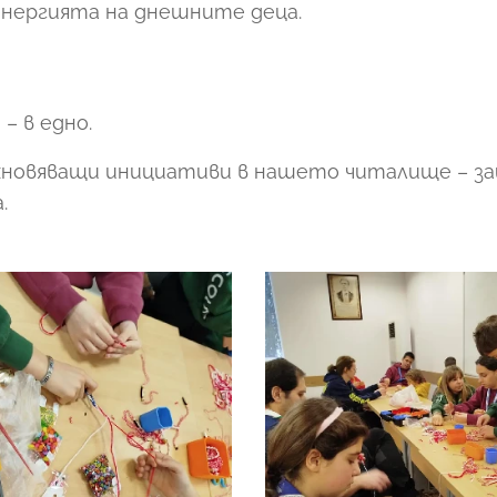
 енергията на днешните деца.
– в едно.
хновяващи инициативи в нашето читалище – з
.