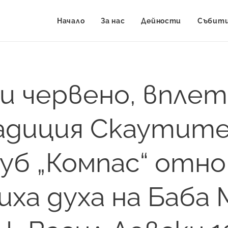
Начало
За нас
Дейности
Събит
 и червено, вплет
диция Скаутит
уб „Компас“ отн
иха духа на Баба