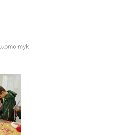
ащото тук