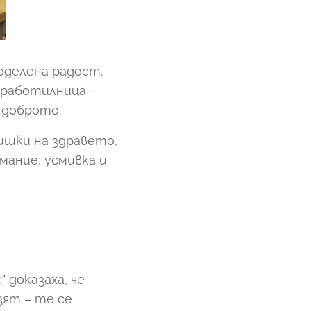
поделена радост.
 работилница –
 доброто.
нишки на здравето,
мание, усмивка и
 доказаха, че
зят – те се