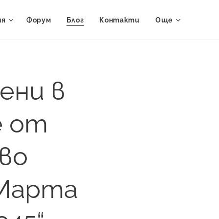
ия
Форум
Блог
Контакти
Още
ени в
е от
ово
 Марта