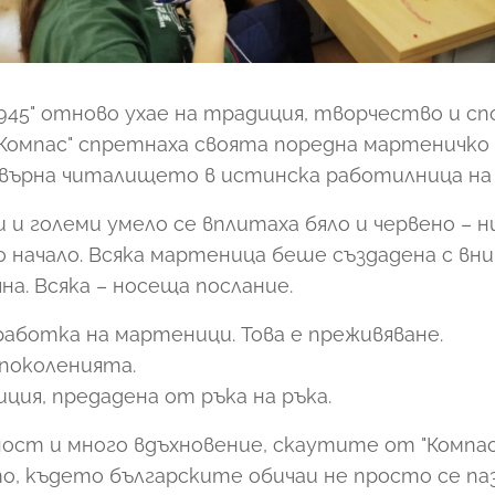
1945" отново ухае на традиция, творчество и с
Компас" спретнаха своята поредна мартеничко
върна читалището в истинска работилница на
 и големи умело се вплитаха бяло и червено – 
начало. Всяка мартеница беше създадена с вни
чна. Всяка – носеща послание.
работка на мартеници. Това е преживяване.
 поколенията.
ция, предадена от ръка на ръка.
ост и много вдъхновение, скаутите от "Компас"
, където българските обичаи не просто се па