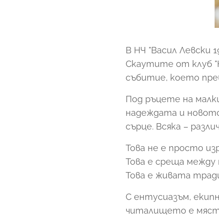
В НЧ "Васил Левски 
Скаутите от клуб "
събитие, което пре
Под ръцете на малки
надеждата и новото 
сърце. Всяка – разли
Това не е просто из
Това е среща между
Това е живата тради
С ентусиазъм, екипн
читалището е място